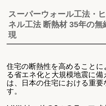
（スーパーウォール工法リンク=>URL不明） （ヒー
トコアパネル工法リンク=>URL不明）
[▶︎カタログを見る]
自社設計・自社大工による安心の品質
｜
高断熱・
高気密
｜
耐震性能へのこだわり
｜
夏涼しく
冬暖かい全館空調エアコン1台で快適な暮らし
｜