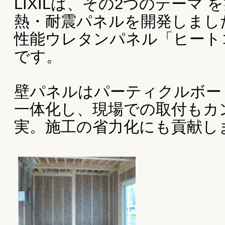
高性能フルリフォーム
｜
大小・各種リフォーム
2025/04/28
自社設計・自社大工 に
PageTop
耐震性能へのこだ
よる安心の品質
家づくりのこだわり
自社設計・自社大工 による安心の品質
高断熱・高気密