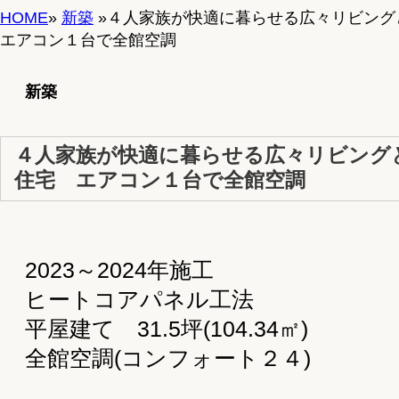
HOME
»
新築
»４人家族が快適に暮らせる広々リビングと回遊導線の平屋新
エアコン１台で全館空調
新築
４人家族が快適に暮らせる広々リビングと回遊導線の平屋
住宅 エアコン１台で全館空調
2023～2024年施工
ヒートコアパネル工法
平屋建て 31.5坪(104.34㎡)
全館空調(コンフォート２４)