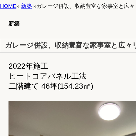
HOME
»
新築
»ガレージ併設、収納豊富な家事室と広々リビングの住まい
新築
ガレージ併設、収納豊富な家事室と広々リビングの住まい
2022年施工
ヒートコアパネル工法
二階建て 46坪(154.23㎡)